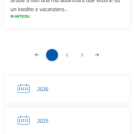
Grazie a non una ma addirittura due vittorie su
un inedito e vacanziero...
IN ARTICOLI
1
2
3
2026
2025